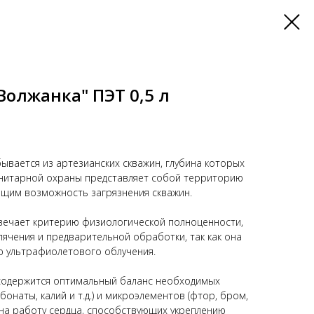
Волжанка" ПЭТ 0,5 л
ывается из артезианских скважин, глубина которых
анитарной охраны представляет собой территорию
щим возможность загрязнения скважин.
вечает критерию физиологической полноценности,
пячения и предварительной обработки, так как она
 ультрафиолетового облучения.
 содержится оптимальный баланс необходимых
бонаты, калий и т.д.) и микроэлементов (фтор, бром,
на работу сердца, способствующих укреплению