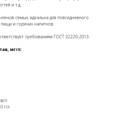
гтей и т.д.
 членов семьи, идеальна для повседневного
 пищи и горячих напитков.
ответствует требованиям ГОСТ 32220-2013.
ав, мг/л:
кв/л
0 г/л