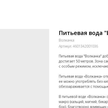
Питьевая вода "
Волжанка
Артикул:
4601342001036
Питьевая вода "Волжанка" доб
достигает 50 метров. Зона с
с особым режимом, исключаю
Питьевая вода «Волжанка» от
ее можно употреблять без ки
обеззараживается с помощью
В питьевой воде «Волжанка»
макро (кальций, магний, бикар
бор), благотворно влияющих 