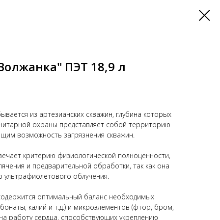
Волжанка" ПЭТ 18,9 л
ывается из артезианских скважин, глубина которых
анитарной охраны представляет собой территорию
щим возможность загрязнения скважин.
вечает критерию физиологической полноценности,
пячения и предварительной обработки, так как она
 ультрафиолетового облучения.
 содержится оптимальный баланс необходимых
бонаты, калий и т.д.) и микроэлементов (фтор, бром,
на работу сердца, способствующих укреплению