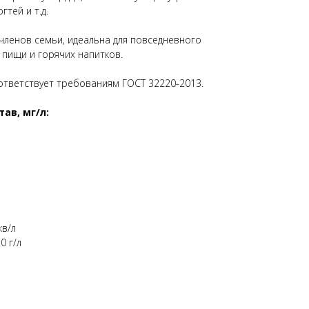
гтей и т.д.
 членов семьи, идеальна для повседневного
 пищи и горячих напитков.
ответствует требованиям ГОСТ 32220-2013.
ав, мг/л:
кв/л
0 г/л