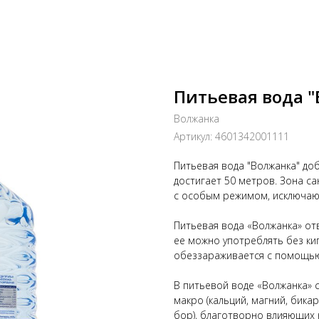
Питьевая вода "
Волжанка
Артикул:
4601342001111
Питьевая вода "Волжанка" доб
достигает 50 метров. Зона с
с особым режимом, исключаю
Питьевая вода «Волжанка» от
ее можно употреблять без ки
обеззараживается с помощью
В питьевой воде «Волжанка»
макро (кальций, магний, бикар
бор), благотворно влияющих 