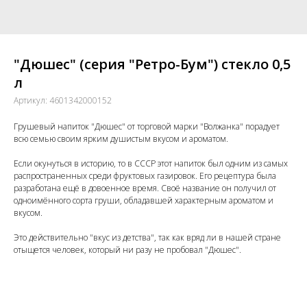
"Дюшес" (серия "Ретро-Бум") стекло 0,5
л
Артикул:
4601342000152
Грушевый напиток "Дюшес" от торговой марки "Волжанка" порадует
всю семью своим ярким душистым вкусом и ароматом.
Если окунуться в историю, то в СССР этот напиток был одним из самых
распространенных среди фруктовых газировок. Его рецептура была
разработана ещё в довоенное время. Своё название он получил от
одноимённого сорта груши, обладавшей характерным ароматом и
вкусом.
Это действительно "вкус из детства", так как вряд ли в нашей стране
отыщется человек, который ни разу не пробовал "Дюшес".