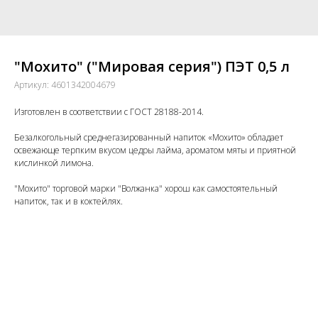
"Мохито" ("Мировая серия") ПЭТ 0,5 л
Артикул:
4601342004679
Изготовлен в соответствии с ГОСТ 28188-2014.
Безалкогольный среднегазированный напиток «Мохито» обладает
освежающе терпким вкусом цедры лайма, ароматом мяты и приятной
кислинкой лимона.
"Мохито" торговой марки "Волжанка" хорош как самостоятельный
напиток, так и в коктейлях.