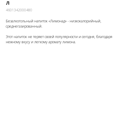
л
4601342000480
Безалкогольный напиток «Лимонад» - низкокалорийный,
среднегазированный.
Этот напиток не теряет своей популярности и сегодня, благодаря
нежному вкусу и легкому аромату лимона.