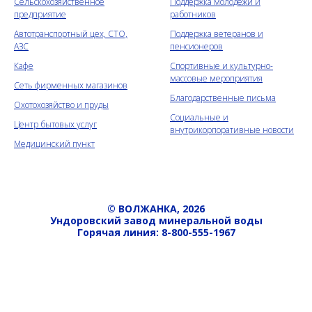
Сельскохозяйственное
Поддержка молодежи и
предприятие
работников
Автотранспортный цех, СТО,
Поддержка ветеранов и
АЗС
пенсионеров
Кафе
Спортивные и культурно-
массовые мероприятия
Сеть фирменных магазинов
Благодарственные письма
Охотохозяйство и пруды
Социальные и
Центр бытовых услуг
внутрикорпоративные новости
Медицинский пункт
© ВОЛЖАНКА, 2026
Ундоровский завод минеральной воды
Горячая линия: 8-800-555-1967