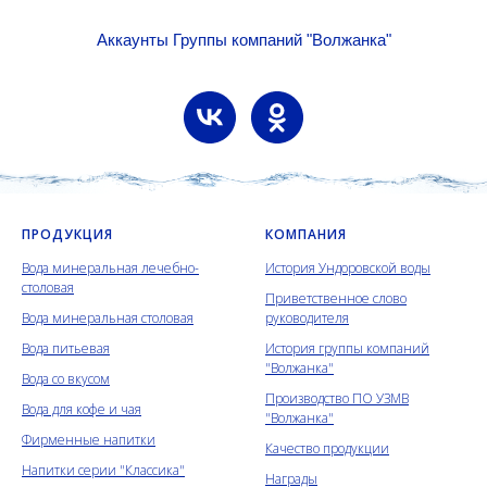
Аккаунты Группы компаний "Волжанка"
ПРОДУКЦИЯ
КОМПАНИЯ
Вода минеральная лечебно-
История Ундоровской воды
столовая
Приветственное слово
Вода минеральная столовая
руководителя
Вода питьевая
История группы компаний
"Волжанка"
Вода со вкусом
Производство ПО УЗМВ
Вода для кофе и чая
"Волжанка"
Фирменные напитки
Качество продукции
Напитки серии "Классика"
Награды