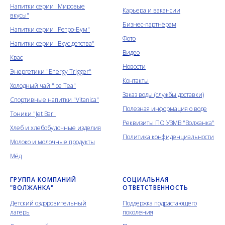
Напитки серии "Мировые
Карьера и вакансии
вкусы"
Бизнес-партнёрам
Напитки серии "Ретро-Бум"
Фото
Напитки серии "Вкус детства"
Видео
Квас
Новости
Энергетики "Energy Trigger"
Контакты
Холодный чай "Ice Tea"
Заказ воды (службы доставки)
Спортивные напитки "Vitanica"
Полезная информация о воде
Тоники "Jet Bar"
Реквизиты ПО УЗМВ "Волжанка"
Хлеб и хлебобулочные изделия
Политика конфиденциальности
Молоко и молочные продукты
Мёд
ГРУППА КОМПАНИЙ
СОЦИАЛЬНАЯ
"ВОЛЖАНКА"
ОТВЕТСТВЕННОСТЬ
Детский оздоровительный
Поддержка подрастающего
лагерь
поколения