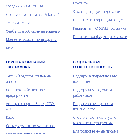
Контакты
Холодный чай "Ice Tea"
Заказ воды (службы доставки)
Спортивные напитки "Vitanica"
Полезная информация о воде
Тоники "Jet Bar"
Реквизиты ПО УЗМВ "Волжанка"
Хлеб и хлебобулочные изделия
Политика конфиденциальности
Молоко и молочные продукты
Мёд
ГРУППА КОМПАНИЙ
СОЦИАЛЬНАЯ
"ВОЛЖАНКА"
ОТВЕТСТВЕННОСТЬ
Детский оздоровительный
Поддержка подрастающего
лагерь
поколения
Сельскохозяйственное
Поддержка молодежи и
предприятие
работников
Автотранспортный цех, СТО,
Поддержка ветеранов и
АЗС
пенсионеров
Кафе
Спортивные и культурно-
массовые мероприятия
Сеть фирменных магазинов
Благодарственные письма