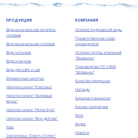
ПРОДУКЦИЯ
КОМПАНИЯ
Вода минеральная лечебно-
История Ундоровской воды
столовая
Приветственное слово
Вода минеральная столовая
руководителя
Вода питьевая
История группы компаний
"Волжанка"
Вода со вкусом
Производство ПО УЗМВ
Вода для кофе и чая
"Волжанка"
Фирменные напитки
Качество продукции
Напитки серии "Классика"
Награды
Напитки серии "Мировые
Карьера и вакансии
вкусы"
Бизнес-партнёрам
Напитки серии "Ретро-Бум"
Фото
Напитки серии "Вкус детства"
Видео
Квас
Новости
Энергетики "Energy Trigger"