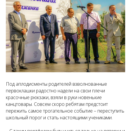
Под аплодисменты родителей взволнованные
первоклашки радостно надели на свои плечи
красочные рюкзаки, взяли в руки новенькие
канцтовары. Совсем скоро ребятам предстоит
пережить самое трогательное событие – переступить
школьный порог и стать настоящими учениками.
– С таким портфелем буду учиться только на пятерки и