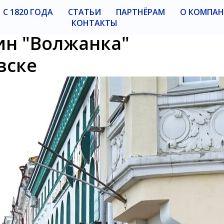
С 1820 ГОДА
СТАТЬИ
ПАРТНЁРАМ
О КОМПА
КОНТАКТЫ
н "Волжанка"
вске