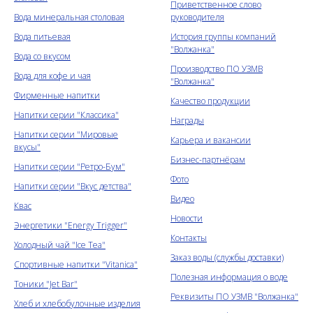
Приветственное слово
Вода минеральная столовая
руководителя
Вода питьевая
История группы компаний
"Волжанка"
Вода со вкусом
Производство ПО УЗМВ
Вода для кофе и чая
"Волжанка"
Фирменные напитки
Качество продукции
Напитки серии "Классика"
Награды
Напитки серии "Мировые
Карьера и вакансии
вкусы"
Бизнес-партнёрам
Напитки серии "Ретро-Бум"
Фото
Напитки серии "Вкус детства"
Видео
Квас
Новости
Энергетики "Energy Trigger"
Контакты
Холодный чай "Ice Tea"
Заказ воды (службы доставки)
Спортивные напитки "Vitanica"
Полезная информация о воде
Тоники "Jet Bar"
Реквизиты ПО УЗМВ "Волжанка"
Хлеб и хлебобулочные изделия