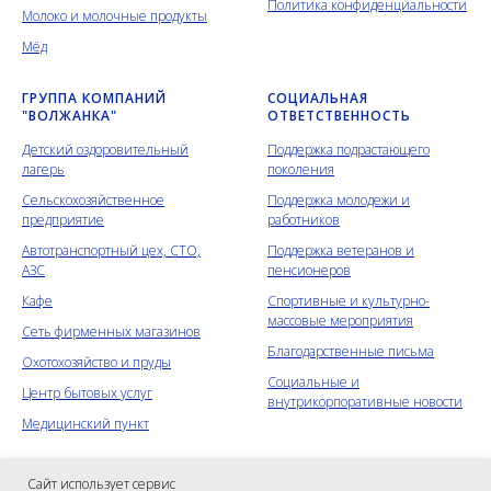
Политика конфиденциальности
Молоко и молочные продукты
Мёд
ГРУППА КОМПАНИЙ
СОЦИАЛЬНАЯ
"ВОЛЖАНКА"
ОТВЕТСТВЕННОСТЬ
Детский оздоровительный
Поддержка подрастающего
лагерь
поколения
Сельскохозяйственное
Поддержка молодежи и
предприятие
работников
Автотранспортный цех, СТО,
Поддержка ветеранов и
АЗС
пенсионеров
Кафе
Спортивные и культурно-
массовые мероприятия
Сеть фирменных магазинов
Благодарственные письма
Охотохозяйство и пруды
Социальные и
Центр бытовых услуг
внутрикорпоративные новости
Медицинский пункт
Сайт использует сервис