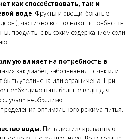
т как способствовать, так и
евой воде
. Фрукты и овощи, богатые
мидоры), частично восполняют потребность
оны, продукты с высоким содержанием соли
ию.
рямую влияет на потребность в
таких как диабет, заболевания почек или
ет быть увеличена или ограничена. При
же необходимо пить больше воды для
х случаях необходимо
определения оптимального режима питья.
чество воды
. Пить дистиллированную
ную воду - не лучшая идея. Вода должна