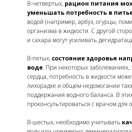
В-четвертых,
рацион питания може
уменьшать потребность в пить
водой (например, арбуз, огурцы, по
организма в жидкости. С другой стор
и сахара могут усиливать дегидратац
В-пятых,
состояние здоровья нап
воде
. При некоторых заболеваниях, 
сердца, потребность в жидкости мож
лихорадке и общем недомогании так
поддержания водного баланса. В эти
проконсультироваться с врачом для 
В-шестых, необходимо учитывать
ка
воду или чрезмерно деминерализован